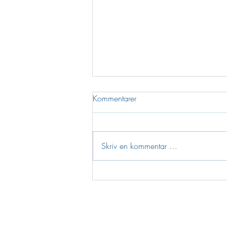
Kommentarer
Skriv en kommentar …
Større kommune – større
muligheter
BYEN VÅR GJØVI