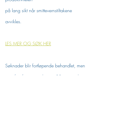
på lang sikt når smittevernstiltakene 
avvikles.
LES MER OG SØK HER
Søknader blir fortløpende behandlet, men 
siste frist for innsending er 30. september 
2021.
Siste innlegg
Se alle