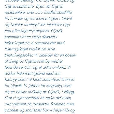
Gårdeierforening, CC Gjøvik, GOBB og 
Gjøvik kommune. Byen vår Gjøvik 
representerer over 250 medlemsbedrifter 
fra handel- og service-næringen i Gjøvik 
og ivaretar næringslivets interesser opp 
mot offentlige myndigheter. Gjøvik 
kommune er en viktig deltaker i 
fellesskapet og vi samarbeider med 
Næringslaget Invekst om store 
byutviklingssaker. Vi arbeider for en positiv 
utvikling av Gjøvik som by med et 
levende sentrum og et aktivt omland. Vi 
ønsker hele næringslivet med som 
bidragsytere i et bredt samarbeid til beste 
for Gjøvik. Vi jobber for langsiktig vekst 
og en positiv utvikling av Gjøvik, i tillegg 
til at vi gjennomfører en rekke aktiviteter, 
arrangement og prosjekter. 
Sammen med 
partnere og sponsorer har vi høye mål og 