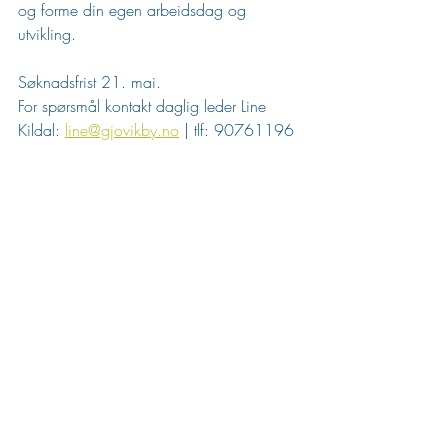
og forme din egen arbeidsdag og 
utvikling.
Søknadsfrist 21. mai.
For spørsmål kontakt daglig leder Line 
Kildal: 
line@gjovikby.no
 | tlf: 90761196
Kortfattet søknad med CV sendes til 
line@gjovikby.no
Stilling Ledig
Siste innlegg
Se alle