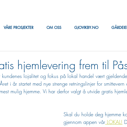
VÅRE PROSJEKTER
OM OSS
GJOVIKBY.NO
GÅRDEI
tis hjemlevering frem til På
 kundenes lojalitet og fokus på lokal handel vært gjeldende
t i år startet med nye strenge retningslinjer for smittevern o
st mulig hjemme. Vi har derfor valgt å utvide gratis hjemlev
Skal du holde deg hjemme k
gjennom appen vår
 LOKAL!
 D