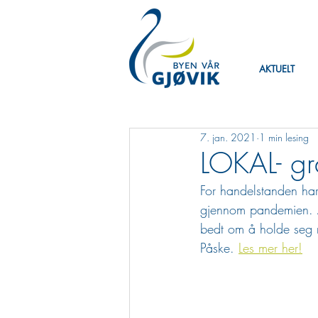
AKTUELT
7. jan. 2021
1 min lesing
LOKAL- gra
For handelstanden har
gjennom pandemien. Åre
bedt om å holde seg me
Påske. 
Les mer her!