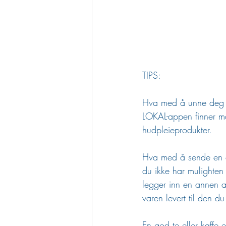
TIPS:
Hva med å unne deg se
LOKAL-appen finner ma
hudpleieprodukter.
Hva med å sende en 
du ikke har mulighten t
legger inn en annen a
varen levert til den du
En god te eller kaffe e