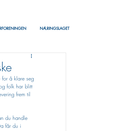
ERFORENINGEN
NÆRINGSLAGET
ske
 for å klare seg 
g folk har blitt 
ering frem til 
an du handle 
a får du i 