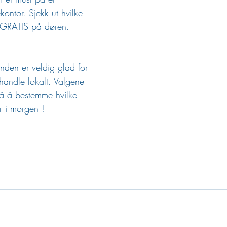
ontor. Sjekk ut hvilke 
t GRATIS på døren. 
nden er veldig glad for 
handle lokalt. Valgene 
å å bestemme hvilke 
år i morgen !