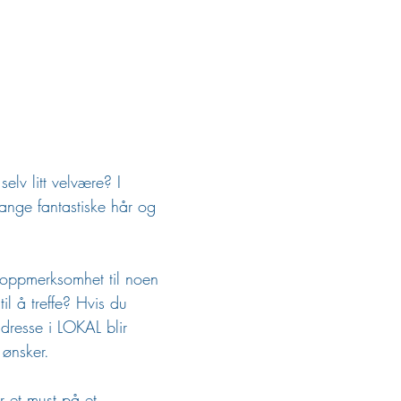
lv litt velvære? I 
nge fantastiske hår og 
oppmerksomhet til noen 
il å treffe? Hvis du 
dresse i LOKAL blir 
 ønsker. 
r et must på et 