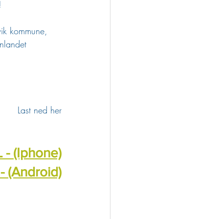
! 
øvik kommune, 
nlandet 
Last ned her
- (Iphone)
 (Android)