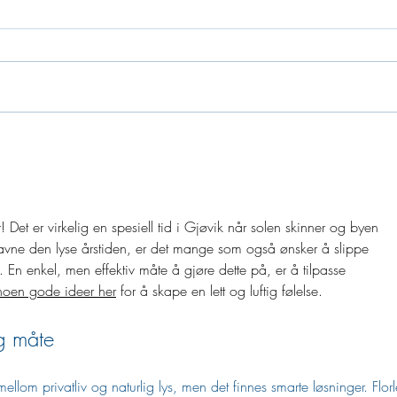
Serv
Vi trenger din hjelp til å pynte
Gjøvik til jul!
Det er virkelig en spesiell tid i Gjøvik når solen skinner og byen 
favne den lyse årstiden, er det mange som også ønsker å slippe 
 En enkel, men effektiv måte å gjøre dette på, er å tilpasse 
noen gode ideer her
 for å skape en lett og luftig følelse.
ig måte
om privatliv og naturlig lys, men det finnes smarte løsninger. Florle