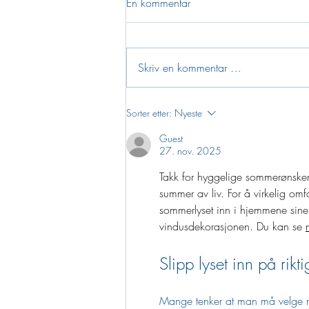
Én kommentar
Skriv en kommentar …
Større kommune – større
Sorter etter:
Nyeste
muligheter
Guest
27. nov. 2025
Takk for hyggelige sommerønsker! 
summer av liv. For å virkelig om
sommerlyset inn i hjemmene sine.
vindusdekorasjonen. Du kan se 
Slipp lyset inn på rikt
Mange tenker at man må velge mell