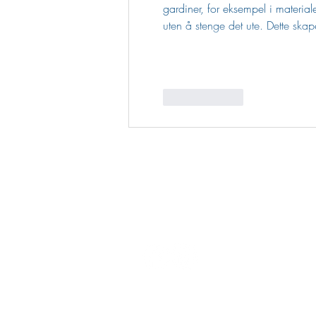
gardiner, for eksempel i materiale
uten å stenge det ute. Dette sk
Lik
Svar
BYEN VÅR GJØVI