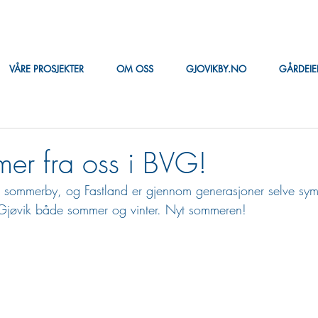
VÅRE PROSJEKTER
OM OSS
GJOVIKBY.NO
GÅRDEI
r fra oss i BVG!
sk sommerby, og Fastland er gjennom generasjoner selve symb
 i Gjøvik både sommer og vinter. Nyt sommeren!