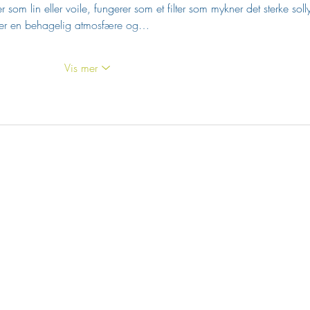
r som lin eller voile, fungerer som et filter som mykner det sterke solly
aper en behagelig atmosfære og…
Vis mer
K
Gjøvik Næringsforening
CC Gjøvik
Gjøvik Kommune
Gjøvik Gård