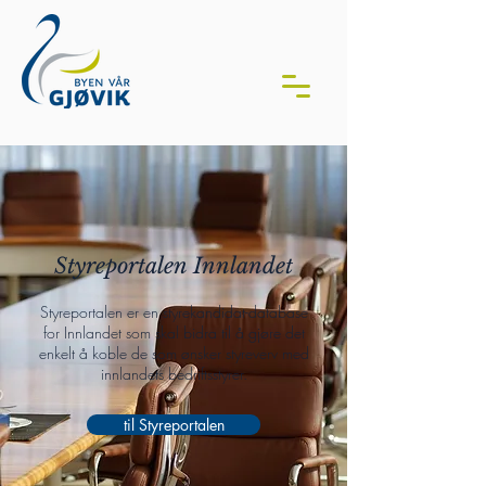
Styreportalen Innlandet
Styreportalen er en styrekandidat-database
for Innlandet som skal bidra til å gjøre det
enkelt å koble de som ønsker styreverv med
innlandets bedriftsstyrer.
til Styreportalen