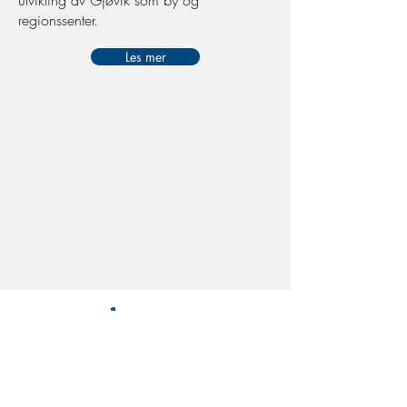
utvikling av Gjøvik som by og
regionssenter.
Les mer
VÅRE EIERE