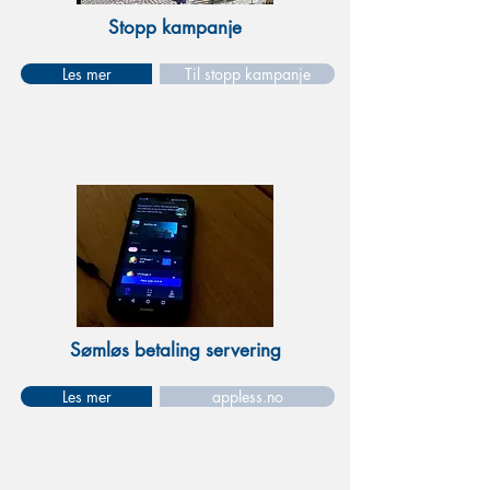
Stopp kampanje
Les mer
Til stopp kampanje
Sømløs betaling servering
Les mer
appless.no