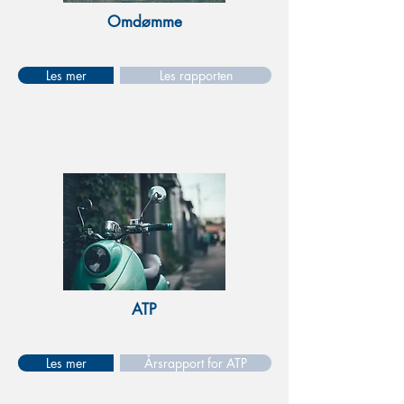
Omdømme
Les mer
Les rapporten
ATP
Les mer
Årsrapport for ATP