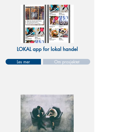
LOKAL app for lokal handel
Les mer
Om prosjektet