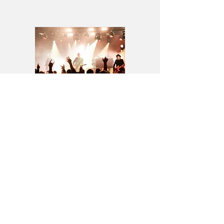
Utviklingsstrategi for store
arrangement
Les mer
Informasjon kommer