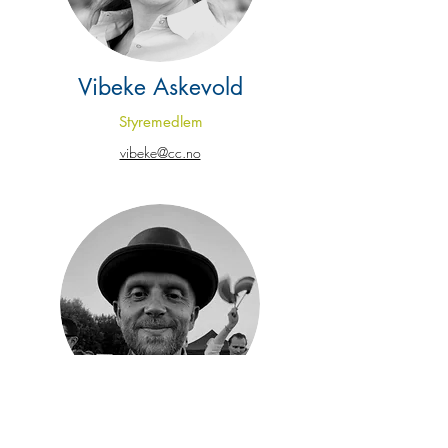
Vibeke Askevold
Styremedlem
vibeke@cc.no
Vidar Berntsen