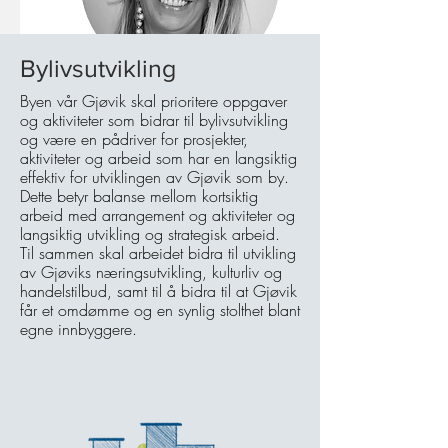
Bylivsutvikling
Byen vår Gjøvik skal prioritere oppgaver
Line Kildal
og aktiviteter som bidrar til bylivsutvikling
og være en pådriver for prosjekter,
Daglig leder
90 76 11 96 |
aktiviteter og arbeid som har en langsiktig
effektiv for utviklingen av Gjøvik som by.
line@gjovikby.n
Dette betyr balanse mellom kortsiktig
o
arbeid med arrangement og aktiviteter og
langsiktig utvikling og strategisk arbeid.
Til sammen skal arbeidet bidra til utvikling
av Gjøviks næringsutvikling, kulturliv og
handelstilbud, samt til å bidra til at Gjøvik
får et omdømme og en synlig stolthet blant
egne innbyggere.