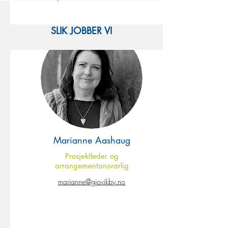
VÅRE ANSATTE
SLIK JOBBER VI
Marianne Aashaug
Prosjektleder og
arrangementansvarlig
marianne@gjovikby.no