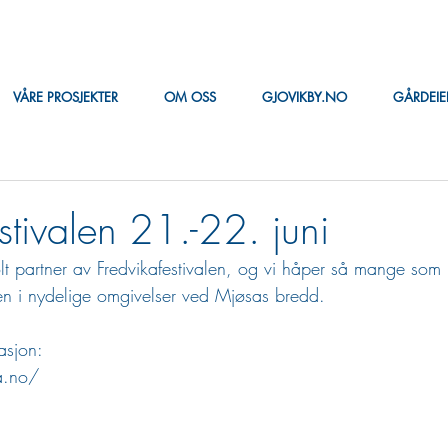
VÅRE PROSJEKTER
OM OSS
GJOVIKBY.NO
GÅRDEI
stivalen 21.-22. juni
lt partner av Fredvikafestivalen, og vi håper så mange som mu
en i nydelige omgivelser ved Mjøsas bredd.
asjon:
a.no/